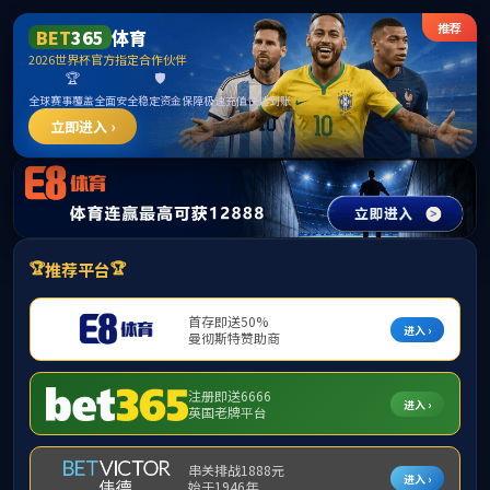
糖果派对入口(中国)有限公司
首页
公司概况
新闻动态
党建团学
人才招聘
教